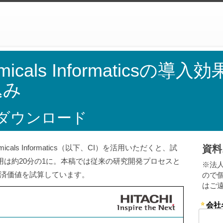
cals Informaticsの導
込み
ダウンロード
als Informatics（以下、CI）を活用いただくと、試
資料
用は約20分の1に。本稿では従来の研究開発プロセスと
※法
経済価値を試算しています。
ので
はご
会社