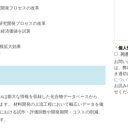
による研究開発プロセスの改革
概要
csによる研究開発プロセスの改革
入による経済価値を試算
規模拡大効果
個人
績
同
お問い
は、弊
き適切
につい
お読み
せくだ
ormaticsは膨大な情報を収録した化合物データベースから、
します。 材料開発の上流工程において幅広いデータを備
程における試作・評価回数や開発期間・コストの削減、
す。